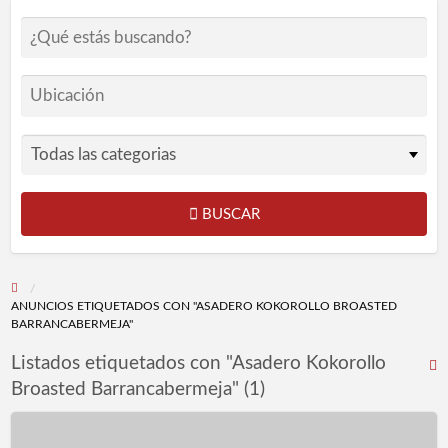
BUSCAR
ANUNCIOS ETIQUETADOS CON "ASADERO KOKOROLLO BROASTED
BARRANCABERMEJA"
Listados etiquetados con "Asadero Kokorollo
R
Broasted Barrancabermeja" (1)
F
p
Asadero
l