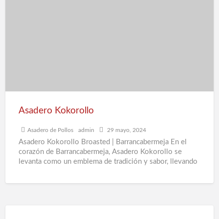
Kokorollo
e
d
a
A
K
B
B
Asadero Kokorollo
Asadero de Pollos
admin
29 mayo, 2024
Asadero Kokorollo Broasted | Barrancabermeja En el
corazón de Barrancabermeja, Asadero Kokorollo se
levanta como un emblema de tradición y sabor, llevando
40 años deleitando
[…]