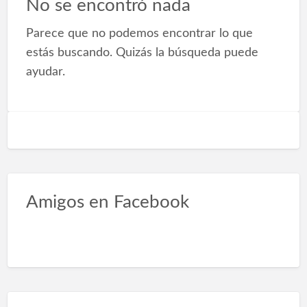
No se encontró nada
e
Parece que no podemos encontrar lo que
d
estás buscando. Quizás la búsqueda puede
a
ayudar.
C
d
D
e
B
Amigos en Facebook