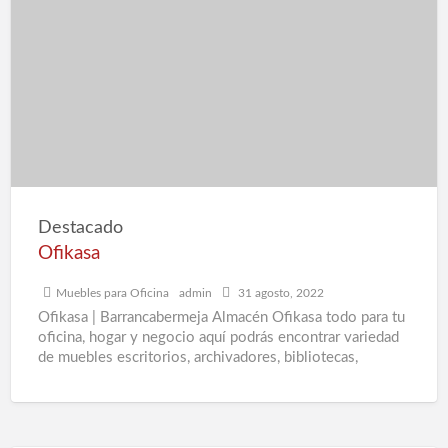
e
d
a
F
d
B
e
B
Destacado
Ofikasa
Muebles para Oficina
admin
31 agosto, 2022
Ofikasa | Barrancabermeja Almacén Ofikasa todo para tu
oficina, hogar y negocio aquí podrás encontrar variedad
de muebles escritorios, archivadores, bibliotecas,
divisiones para oficina, mesa
[…]