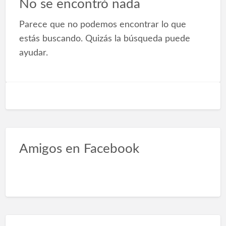
No se encontró nada
e
Parece que no podemos encontrar lo que
d
estás buscando. Quizás la búsqueda puede
a
ayudar.
F
E
P
d
l
F
B
Amigos en Facebook