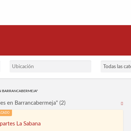
arrancabermeja
N BARRANCABERMEJA"
es en Barrancabermeja" (2)
RS
Fe
ACADO
par
partes La Sabana
la