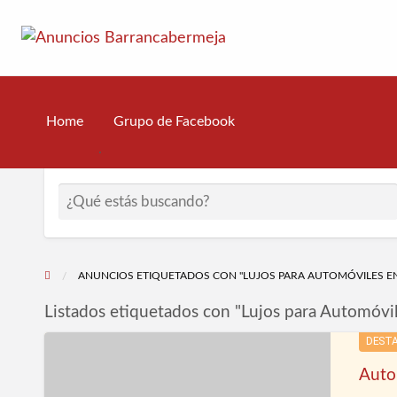
Anuncios B
Tu Negocio Local en la primera Pagina de Google!
Grupo de Facebook
Home
.
ANUNCIOS ETIQUETADOS CON "LUJOS PARA AUTOMÓVILES E
Listados etiquetados con "Lujos para Automóvil
Autopartes
DEST
La
Auto
Sabana