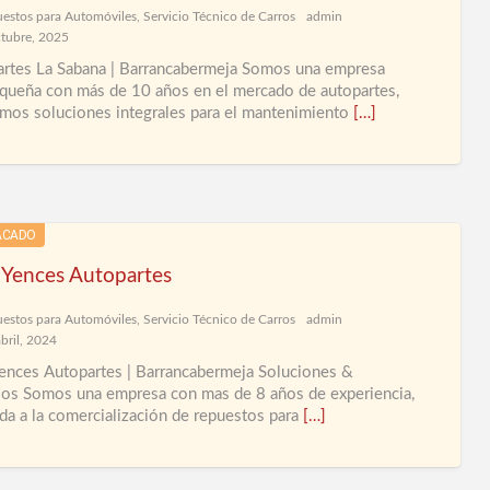
eti
estos para Automóviles
,
Servicio Técnico de Carros
admin
tubre, 2025
de
rtes La Sabana | Barrancabermeja Somos una empresa
anu
queña con más de 10 años en el mercado de autopartes,
Luj
mos soluciones integrales para el mantenimiento
[…]
par
Aut
en
Bar
ACADO
Yences Autopartes
estos para Automóviles
,
Servicio Técnico de Carros
admin
bril, 2024
nces Autopartes | Barrancabermeja Soluciones &
ios Somos una empresa con mas de 8 años de experiencia,
da a la comercialización de repuestos para
[…]