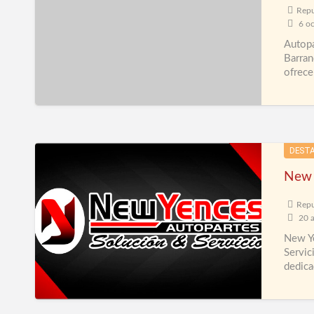
Repu
6 oc
Autopa
Barran
ofrece
New
DEST
Yences
New 
Autopartes
Repu
20 a
New Ye
Servic
dedica