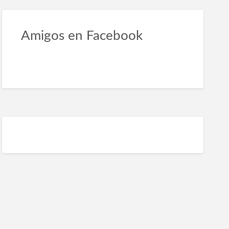
queta
Amigos en Facebook
ncio
os
a
omóviles
rancabermeja