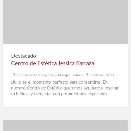
d
Jessica
a
Barraza
S
e
B
Destacado
Centro de Estética Jessica Barraza
Centros de Estética
,
Spa & Masajes
admin
3 febrero, 2021
¡Julio es el momento perfecto para consentirte! En
nuestro Centro de Estética queremos ayudarte a resaltar
tu belleza y bienestar con promociones especiales
durante todo
[…]
Mediterráneo