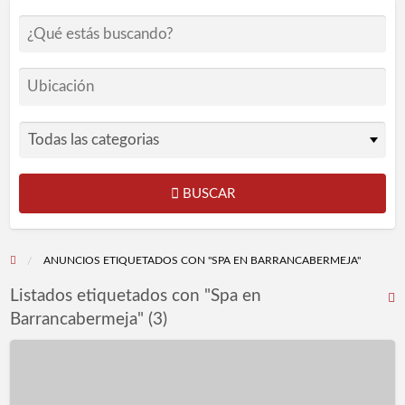
BUSCAR
ANUNCIOS ETIQUETADOS CON "SPA EN BARRANCABERMEJA"
Listados etiquetados con "Spa en
R
Barrancabermeja" (3)
F
p
Centro
l
de
e
Estética