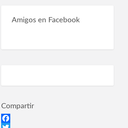
queta
Amigos en Facebook
ncio
tamiento
a
sculos
rancabermeja
Compartir
Facebook