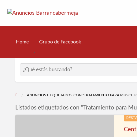
Anuncios B
Tu Negocio Local en la primera Pagina de Google!
Grupo de Facebook
Home
.
ANUNCIOS ETIQUETADOS CON "TRATAMIENTO PARA MUSCUL
Listados etiquetados con "Tratamiento para Mu
Centro
DEST
de
Centr
Estética