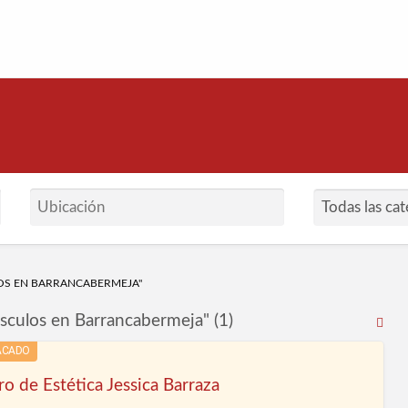
arrancabermeja
OS EN BARRANCABERMEJA"
sculos en Barrancabermeja" (1)
RS
Fe
ACADO
par
o de Estética Jessica Barraza
la