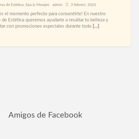
eti
ros de Estética
,
Spa & Masajes
admin
3 febrero, 2021
de
 es el momento perfecto para consentirte! En nuestro
 de Estética queremos ayudarte a resaltar tu belleza y
anu
tar con promociones especiales durante todo
[…]
Tra
par
Mu
en
Bar
Amigos de Facebook