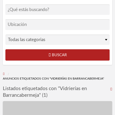
BUSCAR
ANUNCIOS ETIQUETADOS CON "VIDRIERÍAS EN BARRANCABERMEJA"
Listados etiquetados con "Vidrierías en
R
Barrancabermeja" (1)
F
p
Vidrios
l
y