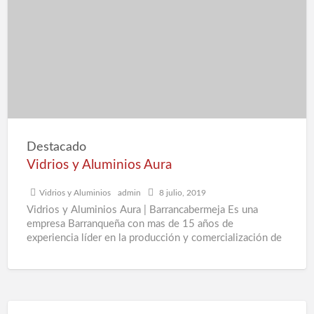
e
Aluminios
d
Aura
a
V
e
B
Destacado
Vidrios y Aluminios Aura
Vidrios y Aluminios
admin
8 julio, 2019
Vidrios y Aluminios Aura | Barrancabermeja Es una
empresa Barranqueña con mas de 15 años de
experiencia líder en la producción y comercialización de
puertas y
[…]