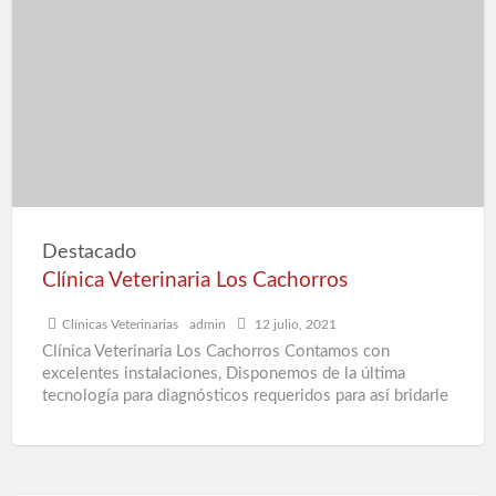
Veterinaria
e
Los
d
Cachorros
a
C
p
G
e
B
Destacado
Clínica Veterinaria Los Cachorros
Clínicas Veterinarias
admin
12 julio, 2021
Clínica Veterinaria Los Cachorros Contamos con
excelentes instalaciones, Disponemos de la última
tecnología para diagnósticos requeridos para así bridarle
la mejor atención a tu mascota.
[…]